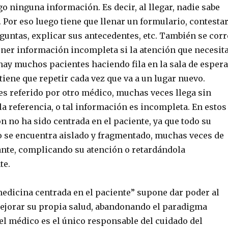
go ninguna información. Es decir, al llegar, nadie sabe
a. Por eso luego tiene que llenar un formulario, contesta
guntas, explicar sus antecedentes, etc. También se corr
ener información incompleta si la atención que necesit
 hay muchos pacientes haciendo fila en la sala de espera
tiene que repetir cada vez que va a un lugar nuevo.
es referido por otro médico, muchas veces llega sin
a referencia, o tal información es incompleta. En estos
ón no ha sido centrada en el paciente, ya que todo su
o se encuentra aislado y fragmentado, muchas veces de
te, complicando su atención o retardándola
te.
medicina centrada en el paciente” supone dar poder al
ejorar su propia salud, abandonando el paradigma
el médico es el único responsable del cuidado del