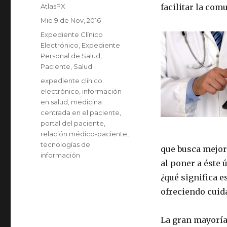
Autor
AtlasPX
facilitar la com
Publicado
Mie 9 de Nov, 2016
el
Categorías
Expediente Clínico
Electrónico
,
Expediente
Personal de Salud
,
Paciente
,
Salud
Etiquetas
expediente clínico
electrónico
,
información
en salud
,
medicina
centrada en el paciente
,
portal del paciente
,
relación médico-paciente
,
tecnologías de
que busca mejora
información
al poner a éste 
¿qué significa 
ofreciendo cuid
La gran mayoría 