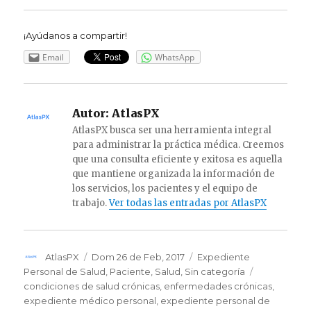
¡Ayúdanos a compartir!
Email
WhatsApp
Autor:
AtlasPX
AtlasPX busca ser una herramienta integral
para administrar la práctica médica. Creemos
que una consulta eficiente y exitosa es aquella
que mantiene organizada la información de
los servicios, los pacientes y el equipo de
trabajo.
Ver todas las entradas por AtlasPX
Autor
AtlasPX
Publicado
Dom 26 de Feb, 2017
Categorías
Expediente
el
Personal de Salud
,
Paciente
,
Salud
,
Sin categoría
Etiquetas
condiciones de salud crónicas
,
enfermedades crónicas
,
expediente médico personal
,
expediente personal de