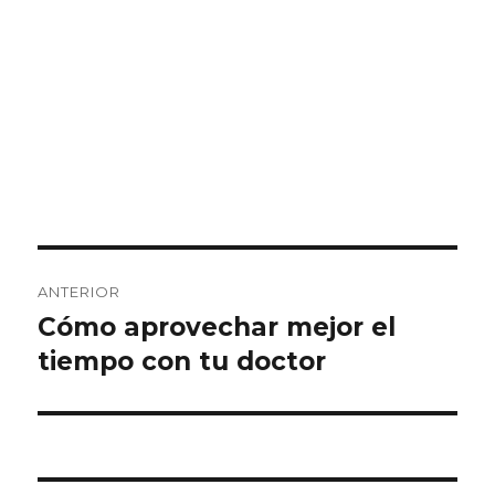
Navegación
ANTERIOR
de
Cómo aprovechar mejor el
Entrada
tiempo con tu doctor
anterior:
entradas