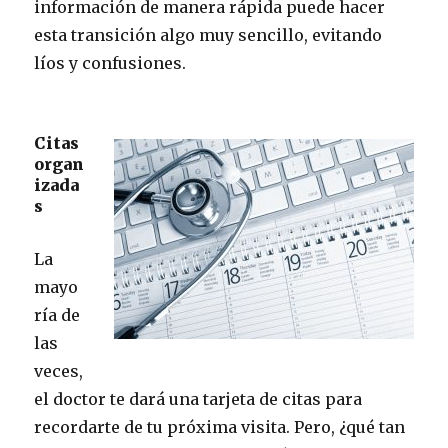
información de manera rápida puede hacer
esta transición algo muy sencillo, evitando
líos y confusiones.
Citas
organ
izada
s
La
mayo
ría de
las
veces,
el doctor te dará una tarjeta de citas para
recordarte de tu próxima visita. Pero, ¿qué tan