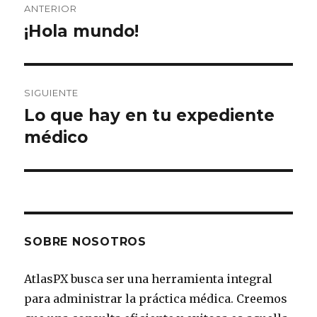
ANTERIOR
de
¡Hola mundo!
Entrada
anterior:
entradas
SIGUIENTE
Lo que hay en tu expediente
Siguiente
médico
entrada:
SOBRE NOSOTROS
AtlasPX busca ser una herramienta integral
para administrar la práctica médica. Creemos