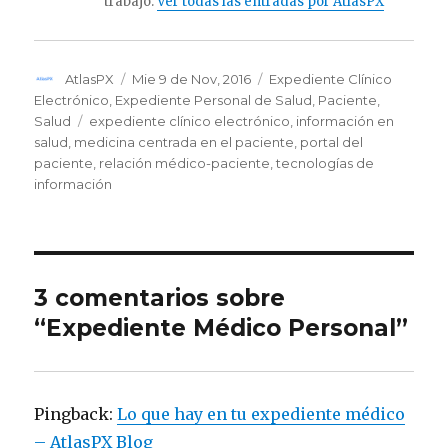
trabajo.
Ver todas las entradas por AtlasPX
Autor
AtlasPX
Publicado
Mie 9 de Nov, 2016
Categorías
Expediente Clínico
el
Electrónico
,
Expediente Personal de Salud
,
Paciente
,
Salud
Etiquetas
expediente clínico electrónico
,
información en
salud
,
medicina centrada en el paciente
,
portal del
paciente
,
relación médico-paciente
,
tecnologías de
información
3 comentarios sobre
“Expediente Médico Personal”
Pingback:
Lo que hay en tu expediente médico
– AtlasPX Blog