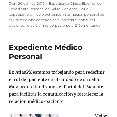
Publicado
Dom 20 de Nov, 2016
Categorías
Expediente Clínico Electrónico
,
el
Expediente Personal de Salud
,
Paciente
,
Salud
Etiquetas
expediente clínico electrónico
,
información personal de
salud
,
medicina centrada en el paciente
,
portal del
paciente
,
relación médico-paciente
2 Comentarios
en
Lo
que
hay
Expediente Médico
en
tu
Personal
expedien
médico
En AtlasPX estamos trabajando para redefinir
el rol del paciente en el cuidado de su salud.
Muy pronto tendremos el Portal del Paciente
para facilitar la comunicación y fortalecer la
relación médico-paciente.
Mejor