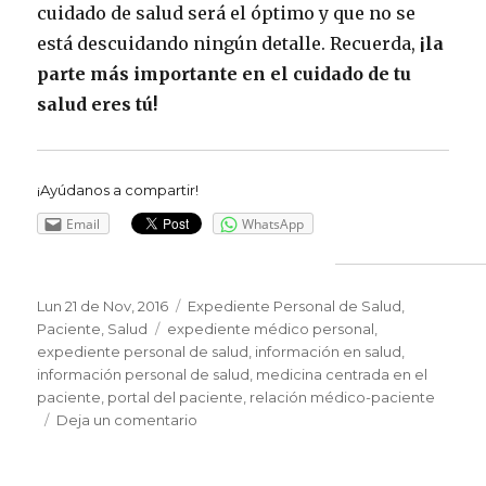
cuidado de salud será el óptimo y que no se
está descuidando ningún detalle. Recuerda,
¡la
parte más importante en el cuidado de tu
salud eres tú!
¡Ayúdanos a compartir!
Email
WhatsApp
Publicado
Lun 21 de Nov, 2016
Categorías
Expediente Personal de Salud
,
el
Paciente
,
Salud
Etiquetas
expediente médico personal
,
expediente personal de salud
,
información en salud
,
información personal de salud
,
medicina centrada en el
paciente
,
portal del paciente
,
relación médico-paciente
Deja un comentario
en
Cómo
aprovechar