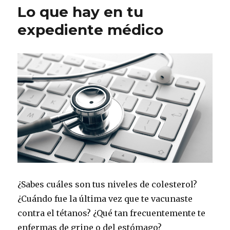
mejor
Lo que hay en tu
el
tiempo
expediente médico
con
tu
doctor
¿Sabes cuáles son tus niveles de colesterol?
¿Cuándo fue la última vez que te vacunaste
contra el tétanos? ¿Qué tan frecuentemente te
enfermas de gripe o del estómago?