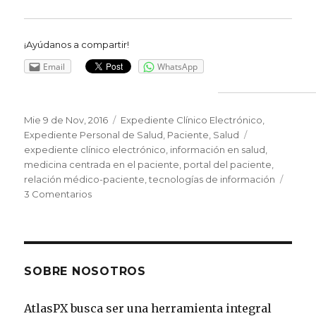
¡Ayúdanos a compartir!
Email
WhatsApp
Publicado
Mie 9 de Nov, 2016
Categorías
Expediente Clínico Electrónico
,
el
Expediente Personal de Salud
,
Paciente
,
Salud
Etiquetas
expediente clínico electrónico
,
información en salud
,
medicina centrada en el paciente
,
portal del paciente
,
relación médico-paciente
,
tecnologías de información
3 Comentarios
en
Expediente
Médico
Personal
SOBRE NOSOTROS
AtlasPX busca ser una herramienta integral