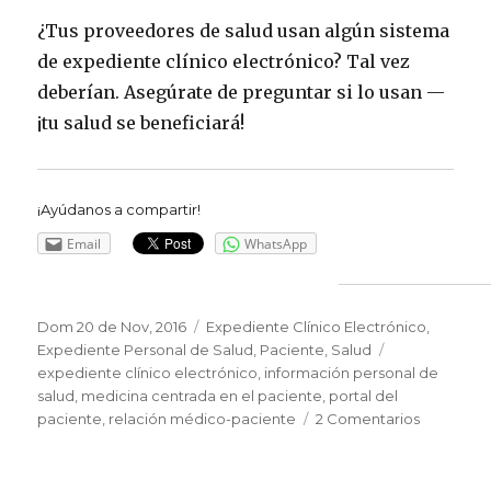
¿Tus proveedores de salud usan algún sistema
de expediente clínico electrónico? Tal vez
deberían. Asegúrate de preguntar si lo usan —
¡tu salud se beneficiará!
¡Ayúdanos a compartir!
Email
WhatsApp
Publicado
Dom 20 de Nov, 2016
Categorías
Expediente Clínico Electrónico
,
el
Expediente Personal de Salud
,
Paciente
,
Salud
Etiquetas
expediente clínico electrónico
,
información personal de
salud
,
medicina centrada en el paciente
,
portal del
paciente
,
relación médico-paciente
2 Comentarios
en
Lo
que
hay