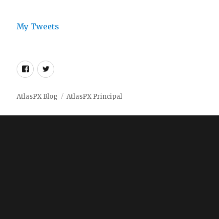
My Tweets
Facebook
Twitter
AtlasPX
AtlasPX
AtlasPX Blog
AtlasPX Principal