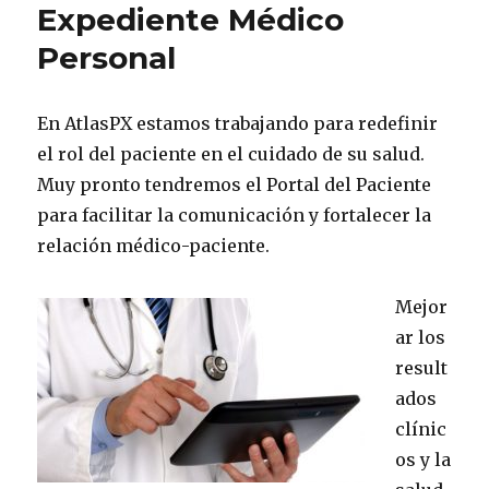
Expediente Médico
en
tu
Personal
expedien
médico
En AtlasPX estamos trabajando para redefinir
el rol del paciente en el cuidado de su salud.
Muy pronto tendremos el Portal del Paciente
para facilitar la comunicación y fortalecer la
relación médico-paciente.
Mejor
ar los
result
ados
clínic
os y la