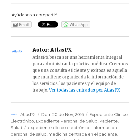
¡Ayúdanos a compartir!
Email
WhatsApp
Autor:
AtlasPX
AtlasPX busca ser una herramienta integral
para administrar la práctica médica. Creemos
que una consulta eficiente y exitosa es aquella
que mantiene organizada la información de
los servicios, los pacientes y el equipo de
trabajo.
Ver todas las entradas por AtlasPX
Autor
AtlasPX
Publicado
Dom 20 de Nov, 2016
Categorías
Expediente Clínico
el
Electrónico
,
Expediente Personal de Salud
,
Paciente
,
Salud
Etiquetas
expediente clínico electrónico
,
información
personal de salud
,
medicina centrada en el paciente
,