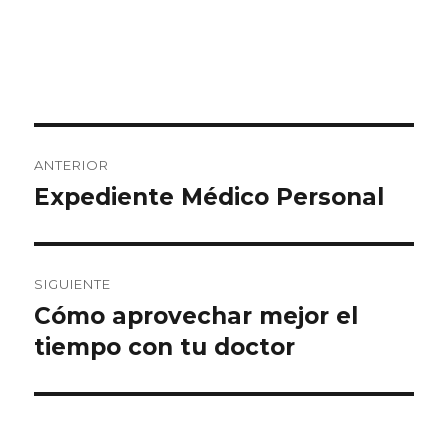
Navegación
ANTERIOR
de
Expediente Médico Personal
Entrada
anterior:
entradas
SIGUIENTE
Cómo aprovechar mejor el
Siguiente
tiempo con tu doctor
entrada: